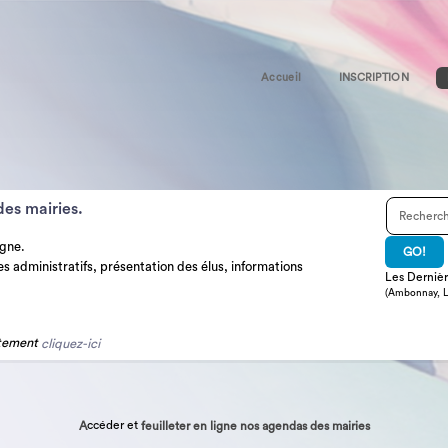
Accueil
INSCRIPTION
des mairies.
igne.
es administratifs, présentation des élus, informations
Les Dernièr
(Ambonnay, La
itement
cliquez-ici
ccéder et
A
feuilleter en ligne nos agendas des mairies