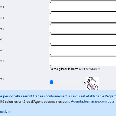
m :
m :
e :
l :
le :
él :
Faites glisser la barre sur :
69933859
e :
0
s personnelles seront traitées conformément à ce qui est établi par le Règl
, Agendadesmairies.com pourra 
ité selon les critères d'Agendadesmairies.com
activer.