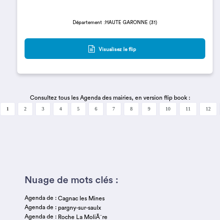
Département :HAUTE GARONNE (31)
Visualisez le flip
Consultez tous les Agenda des mairies, en version flip book :
1
2
3
4
5
6
7
8
9
10
11
12
Nuage de mots clés :
Agenda de :
Cagnac les Mines
Agenda de :
pargny-sur-saulx
Agenda de :
Roche La MoliÃ¨re