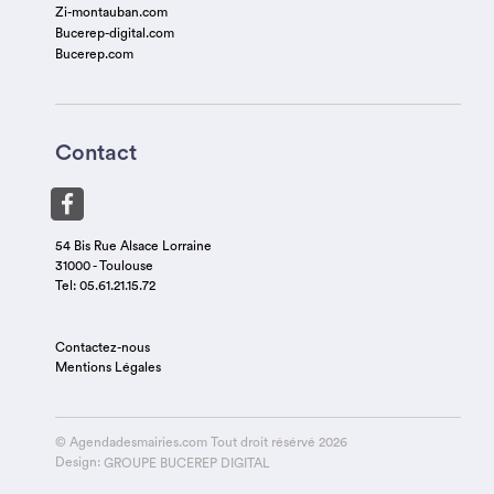
Zi-montauban.com
Bucerep-digital.com
Bucerep.com
Contact
54 Bis Rue Alsace Lorraine
31000 - Toulouse
Tel: 05.61.21.15.72
Contactez-nous
Mentions Légales
© Agendadesmairies.com Tout droit résérvé 2026
Design:
GROUPE BUCEREP DIGITAL