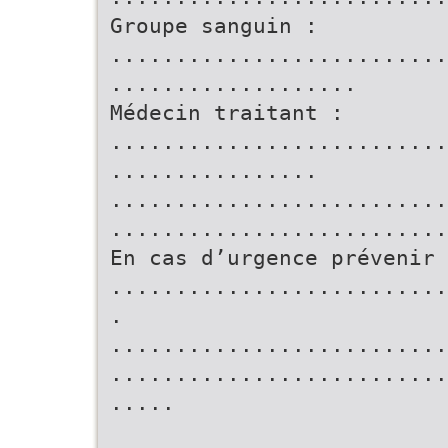
Groupe sanguin :
..........................
...................
Médecin traitant :
..........................
................
..........................
..........................
En cas d’urgence prévenir 
..........................
.
..........................
..........................
.....