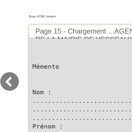
Basic HTML Version
Page 15 - Chargement ...AG
DE LA MAIRIE DE VESSEAUX 
BUCEREP
Mémento
Nom :
..........................
..........................
..........................
Prénom :