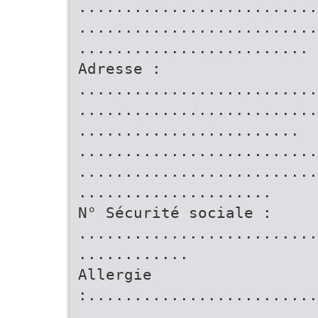
..........................
..........................
.........................
Adresse :
..........................
..........................
........................
..........................
..........................
.....................
N° Sécurité sociale :
..........................
............
Allergie
:.........................
..........................