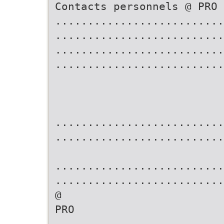
Contacts personnels @ PRO
..........................
..........................
..........................
..........................
..........................
..........................
..........................
..........................
@
PRO
..........................