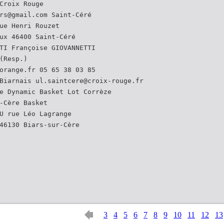
Croix Rouge
rs@gmail.com Saint-Céré
ue Henri Rouzet
ux 46400 Saint-Céré
TI Françoise GIOVANNETTI
(Resp.)
orange.fr 05 65 38 03 85
Biarnais ul.saintcere@croix-rouge.fr
e Dynamic Basket Lot Corrèze
-Cère Basket
U rue Léo Lagrange
46130 Biars-sur-Cère
3
4
5
6
7
8
9
10
11
12
13