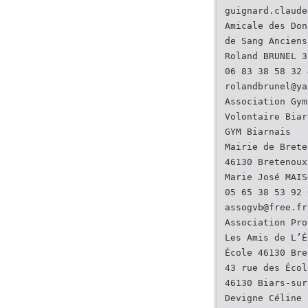
guignard.claude
Amicale des Don
de Sang Anciens
Roland BRUNEL 3
06 83 38 58 32 
rolandbrunel@ya
Association Gym
Volontaire Biar
GYM Biarnais
Mairie de Brete
46130 Bretenoux
Marie José MAIS
05 65 38 53 92 
assogvb@free.fr
Association Pro
Les Amis de L’É
École 46130 Bre
43 rue des Écol
46130 Biars-sur
Devigne Céline 