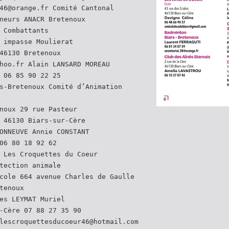
46@orange.fr Comité Cantonal
neurs ANACR Bretenoux
 Combattants
 impasse Moulierat
46130 Bretenoux
hoo.fr Alain LANSARD MOREAU
 06 85 90 22 25
s-Bretenoux Comité d’Animation
noux 29 rue Pasteur
 46130 Biars-sur-Cère
ONNEUVE Annie CONSTANT
06 80 18 92 62
 Les Croquettes du Coeur
tection animale
cole 664 avenue Charles de Gaulle
tenoux
es LEYMAT Muriel
-Cère 07 88 27 35 90
lescroquettesducoeur46@hotmail.com